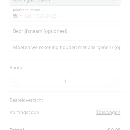
Telefoonnummer
Verenigde
Staten
Bedrijfsnaam (optioneel)
+1
Moeten we rekening houden met allergenen? (option
Aantal
Besteloverzicht
Kortingscode
Toevoegen